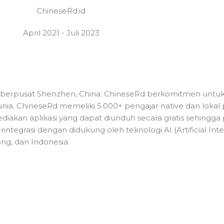
ChineseRd.id
ME
ABOUT
SERVICE
PROJECT
ART
April 2021 - Juli 2023
 berpusat Shenzhen, China. ChineseRd berkomitmen untu
nia. ChineseRd memeliki 5.000+ pengajar native dan lokal p
diakan aplikasi yang dapat diunduh secara gratis sehingga
integrasi dengan didukung oleh teknologi AI (Artificial Int
ong, dan Indonesia