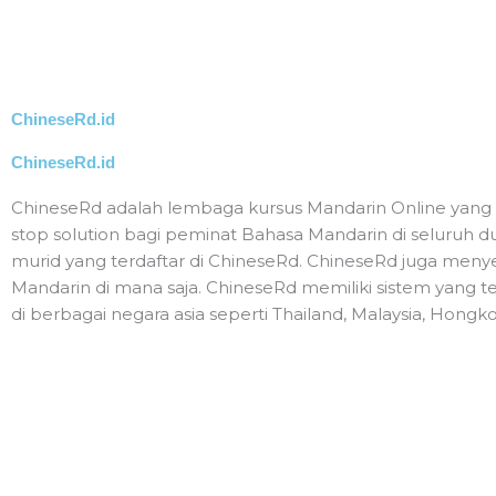
Skip
to
HO
content
ChineseRd.id
ChineseRd.id
ChineseRd adalah lembaga kursus Mandarin Online yang
stop solution bagi peminat Bahasa Mandarin di seluruh du
murid yang terdaftar di ChineseRd. ChineseRd juga menye
Mandarin di mana saja. ChineseRd memiliki sistem yang ter
di berbagai negara asia seperti Thailand, Malaysia, Hongk