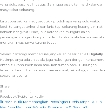
yang dulu, pasti lebih bagus. Sehingga bisa diterima dikalangan
masyarakat sekarang.
Lalu coba pikirkan lagi, produk – produk apa yang dulu waktu
kecil itu sangat terkenal dan laris, tapi sekarang kurang diminati
bahkan bangkrut? Nah, ini dikarenakan mungkin kalah
persaingan dengan kompetitor lain, tidak melakukan inovasi atau
mungkin invasnunya kurang tepat.
Sekian 7 strategi memperluas jangkauan pasar dari
.
JT Digitally
Kesimpulanya adalah selalu jaga hubungan dengan konsumen,
entah itu konsumen lama atau konsumen baru. Hubungan
tersebut bisa di bagun lewat media sosial, teknologi, inovasi dan
secara langsung.
Share
Facebook
Twitter
LinkedIn
Prev
Next
Previous
Trik Memenangkan Persaingan Bisnis Tanpa Dukun
Next
Jasa Membuat Website Ecommerce Di Jakarta