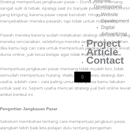
Website
Strategi memperluas jangkauan pasar – Dunia pasar memang
Development
sangat sulit di tebak. Apalagi saat ini, banyak pelaku bisnis UMKM
Website
yang bingung, karena pasar cepat berubah. Hingga
Development
menyebabkan mereka pasarah, tapi tidak untuk menyerah.
Digital
Adsvertizing
Pasrah mereka karena sudah melakukan strategi dan usaha yang
Project
mereka rencanakan, selebihnya mereka serahkan kepada tuhan.
Jika kamu lagi cari cara untuk memperluas jangkauan pasar lewat
Article
dunia online, yuk terus belajar agar tidak menghilang dari
line.
Contact
Memperluas jangkauan pasar memang tidak mudah bro, tidak
semudah memperluas hutang. Waktu, kerja keras, strategi dan
Hamburger
Toggle
usaha, adalah cara – cara paling umum yang bisa kamu lakukan
Menu
untuk saat ini. Seperti usaha mencari strategi jual beli online lewat
artikel berikut ini.
Pengertian Jangkauan Pasar
Sebelum membahas tentang cara memperluas jangkaun pasar,
alangkah lebih baik kita pelajari dulu tentang pengertian