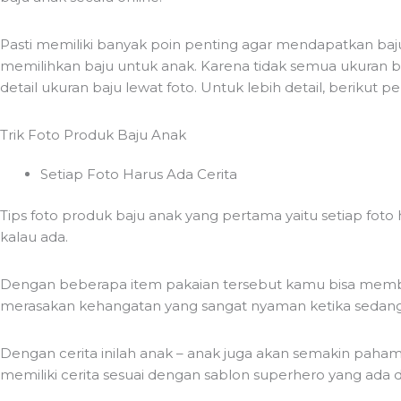
Pasti memiliki banyak poin penting agar mendapatkan baju 
memilihkan baju untuk anak. Karena tidak semua ukuran ba
detail ukuran baju lewat foto. Untuk lebih detail, berikut p
Trik Foto Produk Baju Anak
Setiap Foto Harus Ada Cerita
Tips foto produk baju anak yang pertama yaitu setiap foto 
kalau ada.
Dengan beberapa item pakaian tersebut kamu bisa membuat
merasakan kehangatan yang sangat nyaman ketika sedang b
Dengan cerita inilah anak – anak juga akan semakin paham d
memiliki cerita sesuai dengan sablon superhero yang ada di