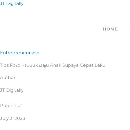
Skip
JT Digitally
to
content
HOME
Entrepreneurship
Home
Tips Foto Produk Baju Anak Supaya Cepat Laku
Author
About
JT Digitally
Service
Published
July 3, 2023