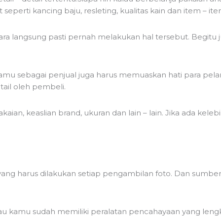
 seperti kancing baju, resleting, kualitas kain dan item – ite
ra langsung pasti pernah melakukan hal tersebut. Begitu j
 sebagai penjual juga harus memuaskan hati para pelangg
tail oleh pembeli.
kaian, keaslian brand, ukuran dan lain – lain. Jika ada kel
yang harus dilakukan setiap pengambilan foto. Dan sumbe
alau kamu sudah memiliki peralatan pencahayaan yang leng