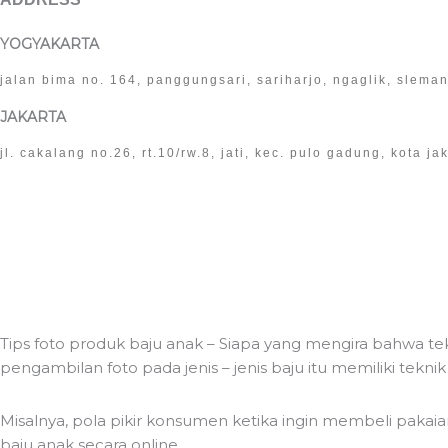
YOGYAKARTA
jalan bima no. 164, panggungsari, sariharjo, ngaglik, slema
JAKARTA
jl. cakalang no.26, rt.10/rw.8, jati, kec. pulo gadung, kota j
Tips foto produk baju anak – Siapa yang mengira bahwa 
pengambilan foto pada jenis – jenis baju itu memiliki tekn
Misalnya, pola pikir konsumen ketika ingin membeli paka
baju anak secara online.