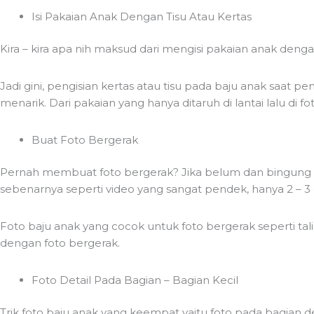
Isi Pakaian Anak Dengan Tisu Atau Kertas
Kira – kira apa nih maksud dari mengisi pakaian anak dengan 
Jadi gini, pengisian kertas atau tisu pada baju anak saat
menarik. Dari pakaian yang hanya ditaruh di lantai lalu di
Buat Foto Bergerak
Pernah membuat foto bergerak? Jika belum dan bingung foto 
sebenarnya seperti video yang sangat pendek, hanya 2 – 3 d
Foto baju anak yang cocok untuk foto bergerak seperti tal
dengan foto bergerak.
Foto Detail Pada Bagian – Bagian Kecil
Trik foto baju anak yang keempat yaitu foto pada bagian de