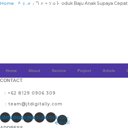
Project
Home
/
Article
/
Tips Foto Produk Baju Anak Supaya Cepat
Article
Contact
Home
About
Service
Project
Article
CONTACT
T
: +62 8129 0906 309
E
: team@jtdigitally.com
cebook
Whatsapp
Instagram
Youtube
Tiktok
Icon-
email
ADDRESS