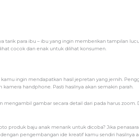
a tarik para ibu – ibu yang ingin memberikan tampilan luc
rlihat cocok dan enak untuk dilihat konsumen.
a kamu ingin mendapatkan hasil jepretan yang jernih. Pe
kamera handphone. Pasti hasilnya akan semakin parah.
gin mengambil gambar secara detail dari pada harus zoom
s foto produk baju anak menarik untuk dicoba? Jika penas
dengan pengembangan ide kreatif kamu sendiri hasilnya aka