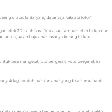
ing di atas lantai yang datar saja kalau di foto?
an efek 3D inilah hasil foto akan tampak lebih hidup dan
lau untuk jualan baju anak rasanya kurang hidup.
untuk bisa mengedit foto bergerak. Foto bergerak ini
h banyak lagi contoh pakaian anak yang bisa kamu baut
nak atau dewasa sering banget atau teliti banget melihat