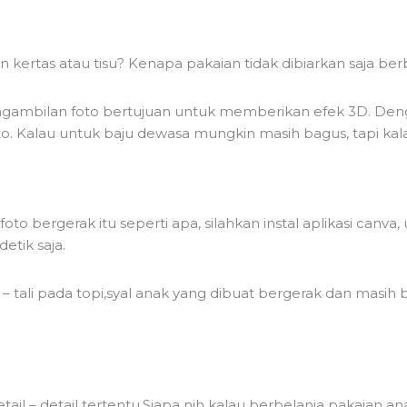
kertas atau tisu? Kenapa pakaian tidak dibiarkan saja berbar
 pengambilan foto bertujuan untuk memberikan efek 3D. Deng
 foto. Kalau untuk baju dewasa mungkin masih bagus, tapi ka
bergerak itu seperti apa, silahkan instal aplikasi canva, 
etik saja.
i – tali pada topi,syal anak yang dibuat bergerak dan masi
tail – detail tertentu.Siapa nih kalau berbelanja pakaian a