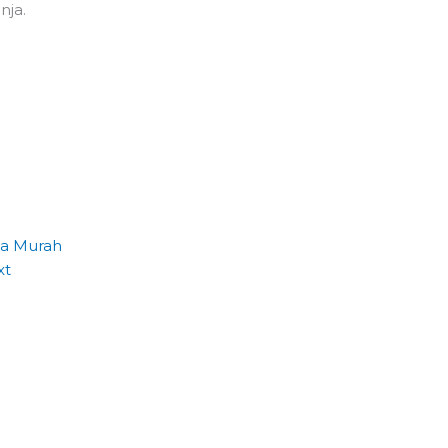
nja.
ya Murah
xt