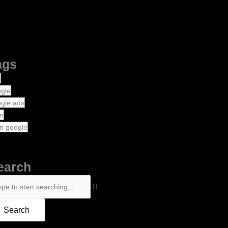
ags
s
gle
gle ads
an
an google
earch
arch
Search