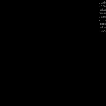
gad
kot
jaka
timu
dae
khu
ibu
jaka
132