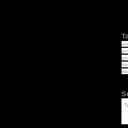
T
ad
goo
goo
ikl
ikl
S
Se