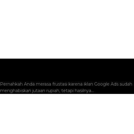
Landing Page untuk Google Ads: Cara Membuat dan
Mengoptimalkannya untuk Meningkatkan Konversi
Pernahkah Anda merasa frustasi karena iklan Google Ads sudah
menghabiskan jutaan rupiah, tetapi hasilnya...