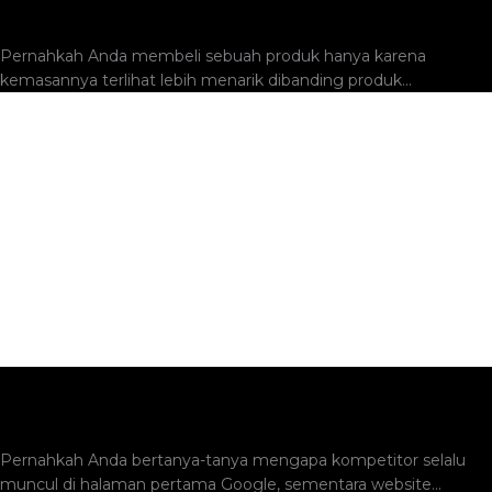
Penjualan dan Memperkuat Branding Bisnis
Pernahkah Anda membeli sebuah produk hanya karena
kemasannya terlihat lebih menarik dibanding produk...
SEO untuk Bisnis: Panduan Lengkap Meningkatkan
Traffic dan Penjualan
Pernahkah Anda bertanya-tanya mengapa kompetitor selalu
muncul di halaman pertama Google, sementara website...