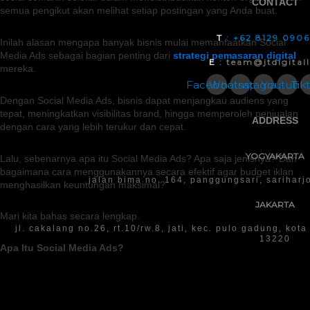
CONTACT
semua pengikut akan melihat setiap postingan yang Anda buat.
T
: +62 8129 090
Inilah alasan mengapa banyak bisnis mulai memanfaatkan Social
Media Ads sebagai bagian penting dari
strategi pemasaran digital
E
: team@jtdigital
mereka.
Facebook
Whatsapp
Instagram
Youtube
Tik
Dengan Social Media Ads, bisnis dapat menjangkau audiens yang
tepat, meningkatkan visibilitas brand, hingga memperoleh penjualan
ADDRESS
dengan cara yang lebih terukur dan cepat.
YOGYAKARTA
Lalu, sebenarnya apa itu Social Media Ads? Apa saja jenisnya? Dan
bagaimana cara menggunakannya secara efektif agar budget iklan
jalan bima no. 164, panggungsari, sariharj
menghasilkan keuntungan maksimal?
JAKARTA
Mari kita bahas secara lengkap.
jl. cakalang no.26, rt.10/rw.8, jati, kec. pulo gadung, kot
13220
Apa Itu Social Media Ads?