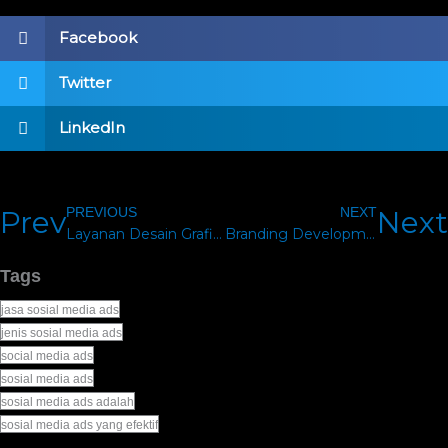
Facebook
Twitter
LinkedIn
Prev
PREVIOUS
NEXT
Next
Layanan Desain Grafis Di Jakarta Harga Pemula
Branding Development: Cara Membangun Brand yang Kuat dari Nol hingga Dikenal Banyak Orang
Tags
jasa sosial media ads
jenis sosial media ads
social media ads
sosial media ads
sosial media ads adalah
sosial media ads yang efektif