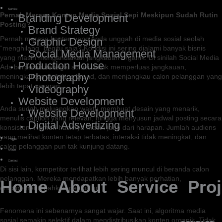
Service
Pernah Merasa Konten Media Sosial Sepi Meskipun Sudah Rutin
Branding Development
Posting?
Brand Strategy
Pernah merasa konten yang Anda unggah di media sosial seolah
Graphic Design
“menghilang” begitu saja? Kondisi ini sering dialami banyak bisnis
Social Media Management
yang masih mengandalkan jangkauan organik. Di sinilah Social Media
Production House
Ads berperan sebagai solusi untuk memperluas jangkauan,
Photography
meningkatkan visibilitas brand, dan menjangkau calon pelanggan yang
lebih tepat sasaran.
Videography
Website Development
Anda sudah meluangkan waktu membuat desain yang menarik,
Website Development
menulis caption yang relevan, hingga menyusun jadwal posting secara
Digital Adsvertizing
konsisten. Namun hasilnya masih jauh dari harapan. Jumlah audiens
yang melihat konten tetap terbatas, interaksi tidak meningkat, dan
Project
calon pelanggan pun tak kunjung datang.
Article
Contact
Di sisi lain, kompetitor terlihat lebih sering muncul di beranda calon
pelanggan. Mereka mendapatkan lebih banyak perhatian,
Home
About
Service
Proj
engagement, bahkan penjualan.
Fenomena ini sebenarnya sangat wajar. Saat ini, algoritma media
sosial semakin selektif dalam mendistribusikan konten organik. Tidak