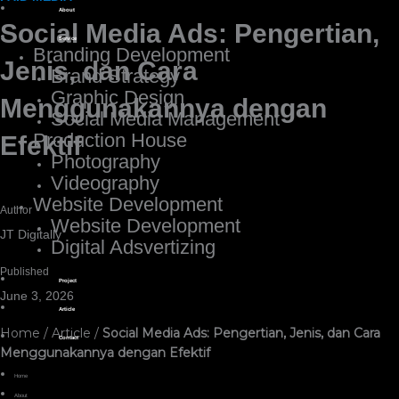
About
Social Media Ads: Pengertian,
Service
Branding Development
Jenis, dan Cara
Brand Strategy
Graphic Design
Menggunakannya dengan
Social Media Management
Production House
Efektif
Photography
Videography
Website Development
Author
Website Development
JT Digitally
Digital Adsvertizing
Published
Project
June 3, 2026
Article
Home
/
Article
/
Social Media Ads: Pengertian, Jenis, dan Cara
Contact
Menggunakannya dengan Efektif
Home
About