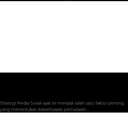
Strategi Media Sosial yang Efektif untuk Bisnis:
Panduan Praktis untuk Meningkatkan Jangkauan dan
Penjualan
Strategi Media Sosial saat ini menjadi salah satu faktor penting
yang menentukan keberhasilan pemasaran...