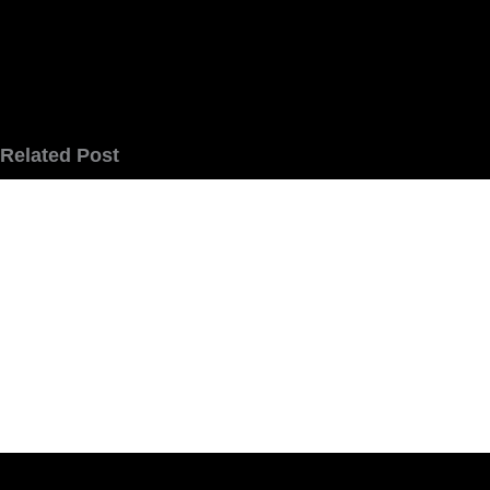
Related Post
Pentingnya Packaging Design untuk Meningkatkan